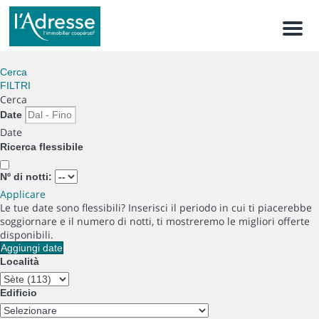
Men
Cerca
FILTRI
Cerca
Date
Date
Ricerca flessibile
Nº di notti:
Applicare
Le tue date sono flessibili?
Inserisci il periodo in cui ti piacerebbe
soggiornare e il numero di notti, ti mostreremo le migliori offerte
disponibili.
Aggiungi date
Località
Edificio