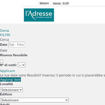
Italiano
Valuta :
EUR
Cerca
FILTRI
Cerca
Date
Date
Ricerca flessibile
Nº di notti:
Applicare
Le tue date sono flessibili?
Inserisci il periodo in cui ti piacerebbe 
Aggiungi date
Località
Edificio
Adulti