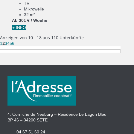
TV
Mikrowelle
32 m²
Ab
301 €
/ Woche
+ INFO
Anzeigen von 10 - 18 aus 110 Unterkünfte
2
1
3
4
5
6
4, Corniche de Neuburg – Résidence Le Lagon Bleu
BP 46 – 34200 SETE
04 67 51 60 24