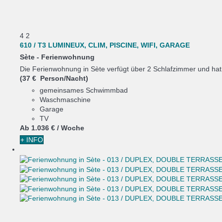
4
2
610 / T3 LUMINEUX, CLIM, PISCINE, WIFI, GARAGE
Sète -
Ferienwohnung
Die Ferienwohnung in Sète verfügt über 2 Schlafzimmer und hat 
(37 € Person/Nacht)
gemeinsames Schwimmbad
Waschmaschine
Garage
TV
Ab
1.036 €
/ Woche
+ INFO