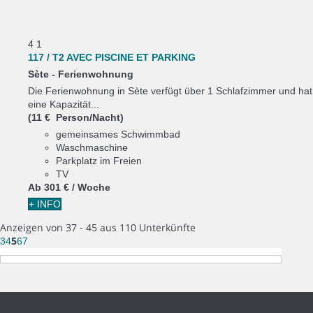
4
1
117 / T2 AVEC PISCINE ET PARKING
Sète -
Ferienwohnung
Die Ferienwohnung in Sète verfügt über 1 Schlafzimmer und hat
eine Kapazität...
(11 € Person/Nacht)
gemeinsames Schwimmbad
Waschmaschine
Parkplatz im Freien
TV
Ab
301 €
/ Woche
+ INFO
Anzeigen von 37 - 45 aus 110 Unterkünfte
5
3
4
6
7