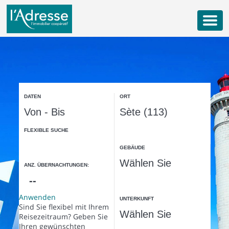
M
e
n
u
DATEN
ORT
FLEXIBLE SUCHE
GEBÄUDE
ANZ. ÜBERNACHTUNGEN:
Anwenden
UNTERKUNFT
Sind Sie flexibel mit Ihrem
Reisezeitraum?
Geben Sie
Ihren gewünschten