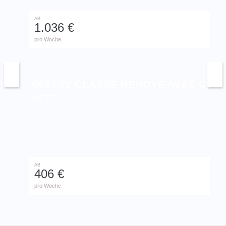
AB
1.036 €
pro Woche
055 / T2 CLASSÉ RÉNOVÉ AVEC CLIM
SÈTE
AB
406 €
pro Woche