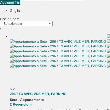
Aggiungi filtri
Griglia
Ordina per:
›
6
2
296 / T3 AVEC VUE MER, PARKING
Sète -
Appartamento
2 Recensioni