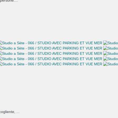
persone....
gliente, ...