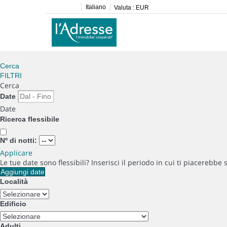
Italiano
Valuta :
EUR
Cerca
FILTRI
Cerca
Date
Date
Ricerca flessibile
Nº di notti:
Applicare
Le tue date sono flessibili?
Inserisci il periodo in cui ti piacerebbe 
Aggiungi date
Località
Edificio
Adulti