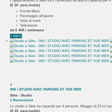
L'appartamento a Sète ha 2 camera(e) da letto e capacità per 6 
(€ 10 pers./notte)
Fronte Mare
Parcheggio all'aperto
Vista al mare
Televisione
da
€ 406
/ settimana
+ INFO
4
066 / STUDIO AVEC PARKING ET VUE MER
Sète -
Studio
1 Recensione
Lo studio a Sète ha capacità per 4 persone. Alloggio di 23 m² acco
(€ 10 pers./notte)