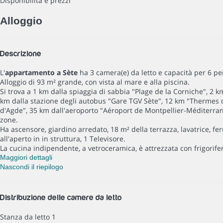
Disponibilità e prezzi
Alloggio
Descrizione
L'
appartamento a Sète
ha 3 camera(e) da letto e capacità per 6 pe
Alloggio di 93 m² grande, con vista al mare e alla piscina.
Si trova a 1 km dalla spiaggia di sabbia "Plage de la Corniche", 2 
km dalla stazione degli autobus "Gare TGV Sète", 12 km "Thermes d
d'Agde", 35 km dall'aeroporto "Aéroport de Montpellier-Méditerrané
zone.
Ha ascensore, giardino arredato, 18 m² della terrazza, lavatrice, fer
all'aperto in in struttura, 1 Televisore.
La cucina indipendente, a vetroceramica, è attrezzata con frigorifero
Maggiori dettagli
Nascondi il riepilogo
Distribuzione delle camere da letto
Stanza da letto 1