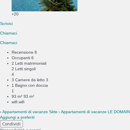
+20
Scrivici
Chiamaci
Chiamaci
Recensione
8
Occupanti
6
2 Letti matrimoniali
2 Letti singoli
4
3 Camere da letto
3
1 Bagno con doccia
1
93 m²
93 m²
wifi
wifi
›
›
Appartamenti di vacanze Sète
Appartamenti di vacanze LE DOMA
Aggiungi a preferiti
Condividi