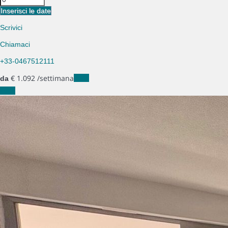
Inserisci le date
Scrivici
Chiamaci
+33-0467512111
€ 1.092
/settimana
Date
da
Date