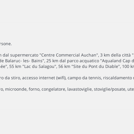
rsone.
km dal supermercato "Centre Commercial Auchan", 3 km della città "Sè
e Balaruc- les- Bains", 25 km dal parco acquatico "Aqualand Cap d
e", 55 km "Lac du Salagou", 56 km "Site du Pont du Diable", 100 km
ro da stiro, accesso internet (wifi), campo da tennis, riscaldamento 
, microonde, forno, congelatore, lavastoviglie, stoviglie/posate, ute