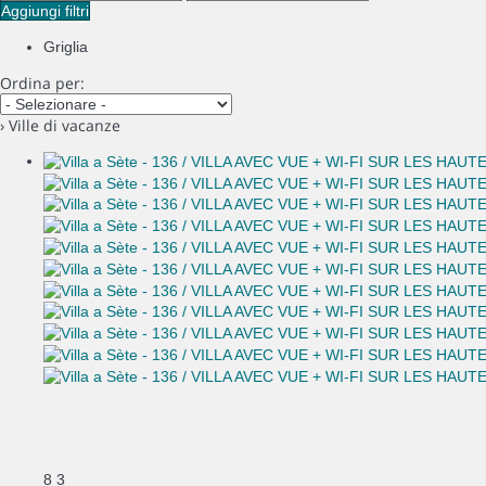
Aggiungi filtri
Griglia
Ordina per:
› Ville di vacanze
8
3