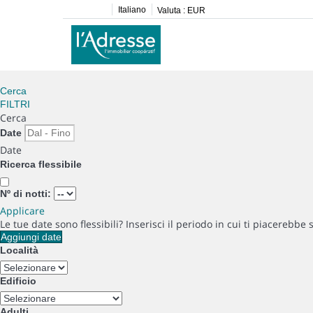
Italiano
Valuta :
EUR
Cerca
FILTRI
Cerca
Date
Date
Ricerca flessibile
Nº di notti:
Applicare
Le tue date sono flessibili?
Inserisci il periodo in cui ti piacerebbe 
Aggiungi date
Località
Edificio
Adulti