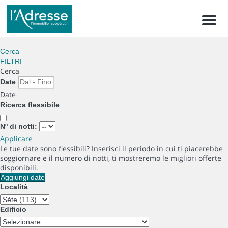
Men
Cerca
FILTRI
Cerca
Date
Date
Ricerca flessibile
Nº di notti:
Applicare
Le tue date sono flessibili?
Inserisci il periodo in cui ti piacerebbe
soggiornare e il numero di notti, ti mostreremo le migliori offerte
disponibili.
Aggiungi date
Località
Edificio