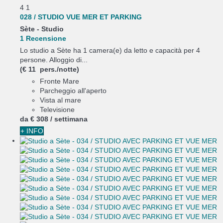
4
1
028 / STUDIO VUE MER ET PARKING
Sète -
Studio
1 Recensione
Lo studio a Sète ha 1 camera(e) da letto e capacità per 4
persone. Alloggio di...
(€ 11 pers./notte)
Fronte Mare
Parcheggio all'aperto
Vista al mare
Televisione
da
€ 308
/ settimana
+ INFO