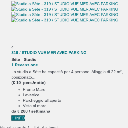
4
319 / STUDIO VUE MER AVEC PARKING
Sète -
Studio
1 Recensione
Lo studio a Sète ha capacità per 4 persone. Alloggio di 22 m²,
posizionato...
(€ 10 pers./notte)
Fronte Mare
Lavatrice
Parcheggio all'aperto
Vista al mare
da
€ 280
/ settimana
+ INFO
Visualizzando 1 - 4 di 4 alloggi