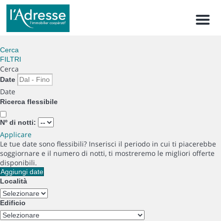
Men
Cerca
FILTRI
Cerca
Date
Date
Ricerca flessibile
Nº di notti:
Applicare
Le tue date sono flessibili?
Inserisci il periodo in cui ti piacerebbe
soggiornare e il numero di notti, ti mostreremo le migliori offerte
disponibili.
Aggiungi date
Località
Edificio