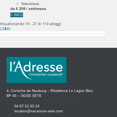
Televisione
da
€ 259
/ settimana
+ INFO
Visualizzando 19 - 27 di 110 alloggi
3
1
2
4
5
4, Corniche de Neuburg – Résidence Le Lagon Bleu
BP 46 – 34200 SETE
04 67 51 60 24
location@vacances-sete.com