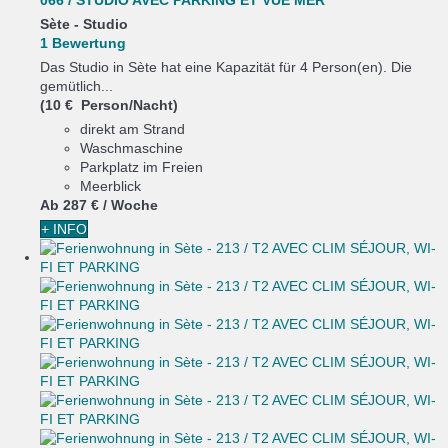
066 / STUDIO AVEC PARKING ET VUE MER
Sète -
Studio
1 Bewertung
Das Studio in Sète hat eine Kapazität für 4 Person(en). Die
gemütlich...
(10 € Person/Nacht)
direkt am Strand
Waschmaschine
Parkplatz im Freien
Meerblick
Ab
287 €
/ Woche
+ INFO