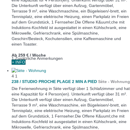
eine Kapazität für 4 Person(en). Unterkunft verfügt über 31 m².
Die Unterkunft verfügt über einen Aufzug, Gartenmöbel,
Terrasse 9 m², eine Waschmaschine, ein Bügeleisen/-brett, ein
Tennisplatz, eine elektrische Heizung, einen Parkplatz im Freien
auf dem Grundstück, 1 Fernseher.Die Offene K&uuml;che mit
Induktions-Kochfeld ist ausgestattet in einen Kühlschrank, eine
Mikrowelle, Gefrierschrank, eine Spülmaschine,
Geschirr/Besteck, Kochutensilien, eine Kaffeemaschine und
einen Toaster.
Ab
259 €
/ Woche
1 Zusätzliche Anmerkungen
+ INFO
4
1
238 / STUDIO PROCHE PLAGE 2 MIN A PIED
Sète -
Wohnung
Die Ferienwohnung in Sète verfügt über 1 Schlafzimmer und hat
eine Kapazität für 4 Person(en). Unterkunft verfügt über 31 m².
Die Unterkunft verfügt über einen Aufzug, Gartenmöbel,
Terrasse 9 m², eine Waschmaschine, ein Bügeleisen/-brett, ein
Tennisplatz, eine elektrische Heizung, einen Parkplatz im Freien
auf dem Grundstück, 1 Fernseher.Die Offene K&uuml;che mit
Induktions-Kochfeld ist ausgestattet in einen Kühlschrank, eine
Mikrowelle, Gefrierschrank, eine Spülmaschine,