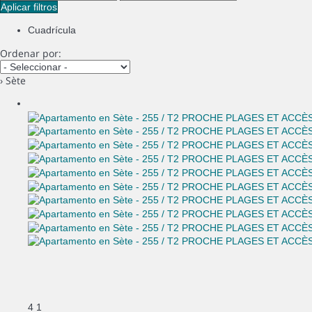
Aplicar filtros
Cuadrícula
Ordenar por:
› Sète
4
1