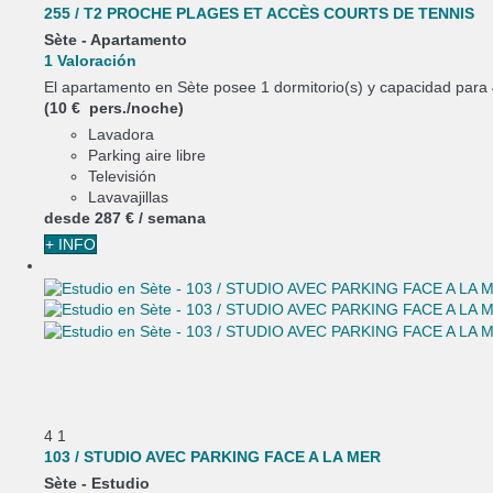
255 / T2 PROCHE PLAGES ET ACCÈS COURTS DE TENNIS
Sète -
Apartamento
1 Valoración
El apartamento en Sète posee 1 dormitorio(s) y capacidad para 
(10 € pers./noche)
Lavadora
Parking aire libre
Televisión
Lavavajillas
desde
287 €
/ semana
+ INFO
4
1
103 / STUDIO AVEC PARKING FACE A LA MER
Sète -
Estudio