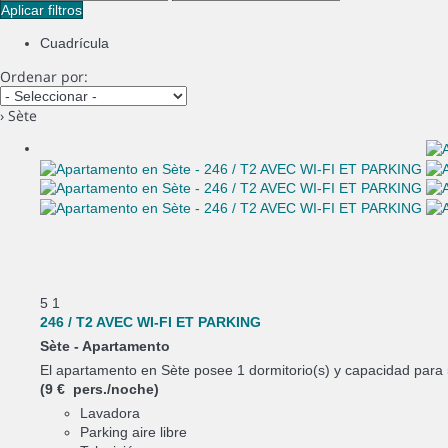
Aplicar filtros
Cuadrícula
Ordenar por:
› Sète
5
1
246 / T2 AVEC WI-FI ET PARKING
Sète -
Apartamento
El apartamento en Sète posee 1 dormitorio(s) y capacidad para 
(9 € pers./noche)
Lavadora
Parking aire libre