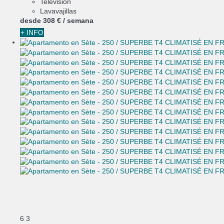
Televisión
Lavavajillas
desde
308 €
/ semana
+ INFO
6
3