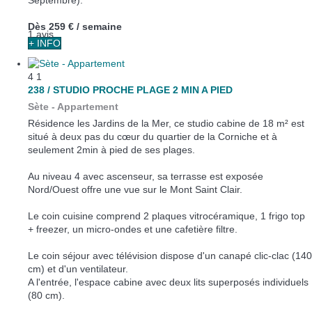
Septembre).
Dès
259 €
/ semaine
1 avis
+ INFO
4
1
238 / STUDIO PROCHE PLAGE 2 MIN A PIED
Sète -
Appartement
Résidence les Jardins de la Mer, ce studio cabine de 18 m² est
situé à deux pas du cœur du quartier de la Corniche et à
seulement 2min à pied de ses plages.
Au niveau 4 avec ascenseur, sa terrasse est exposée
Nord/Ouest offre une vue sur le Mont Saint Clair.
Le coin cuisine comprend 2 plaques vitrocéramique, 1 frigo top
+ freezer, un micro-ondes et une cafetière filtre.
Le coin séjour avec télévision dispose d'un canapé clic-clac (140
cm) et d'un ventilateur.
A l'entrée, l'espace cabine avec deux lits superposés individuels
(80 cm).