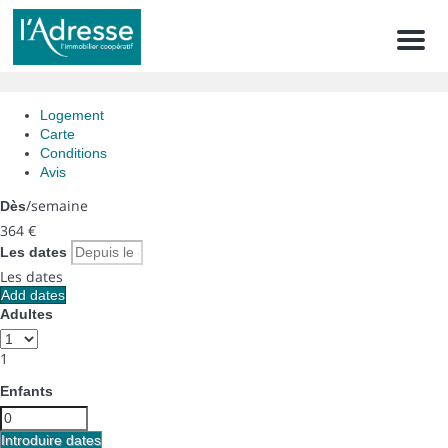
Men
Logement
Carte
Conditions
Avis
/semaine
Dès
364
€
Les dates
Les dates
Add dates
Adultes
1
Enfants
Introduire dates