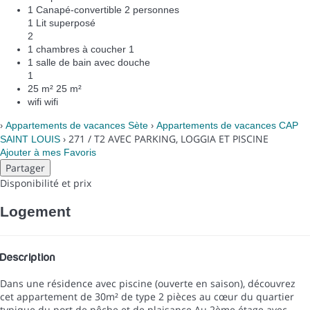
1 Canapé-convertible 2 personnes
1 Lit superposé
2
1 chambres à coucher
1
1 salle de bain avec douche
1
25 m²
25 m²
wifi
wifi
›
›
Appartements de vacances Sète
Appartements de vacances CAP
› 271 / T2 AVEC PARKING, LOGGIA ET PISCINE
SAINT LOUIS
Ajouter à mes Favoris
Partager
Disponibilité et prix
Logement
Description
Dans une résidence avec piscine (ouverte en saison), découvrez
cet appartement de 30m² de type 2 pièces au cœur du quartier
typique du port de pêche et de plaisance.Au 2ème étage avec