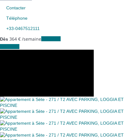
Contacter
Téléphone
+33-0467512111
364
€
/semaine
Les dates
Dès
Les dates