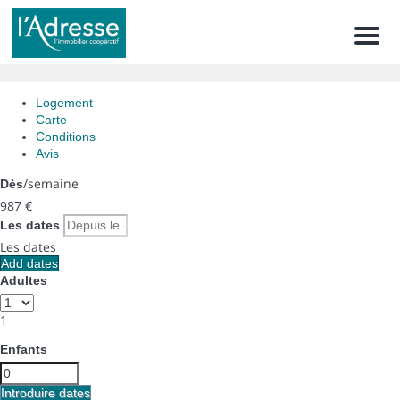
Men
Logement
Carte
Conditions
Avis
/semaine
Dès
987
€
Les dates
Les dates
Add dates
Adultes
1
Enfants
Introduire dates