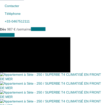
Contacter
Téléphone
+33-0467512111
987
€
/semaine
Les dates
Dès
Les dates