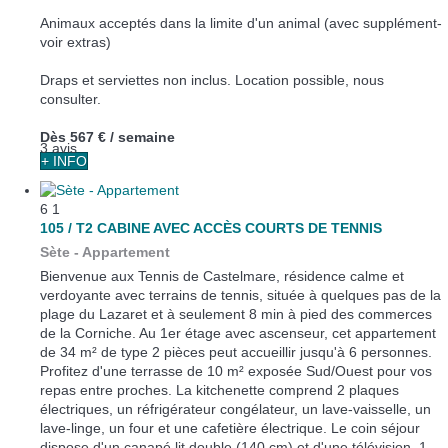
Animaux acceptés dans la limite d'un animal (avec supplément-
voir extras)
Draps et serviettes non inclus. Location possible, nous
consulter.
Dès
567 €
/ semaine
3 avis
+ INFO
6
1
105 / T2 CABINE AVEC ACCÈS COURTS DE TENNIS
Sète -
Appartement
Bienvenue aux Tennis de Castelmare, résidence calme et
verdoyante avec terrains de tennis, située à quelques pas de la
plage du Lazaret et à seulement 8 min à pied des commerces
de la Corniche. Au 1er étage avec ascenseur, cet appartement
de 34 m² de type 2 pièces peut accueillir jusqu'à 6 personnes.
Profitez d'une terrasse de 10 m² exposée Sud/Ouest pour vos
repas entre proches. La kitchenette comprend 2 plaques
électriques, un réfrigérateur congélateur, un lave-vaisselle, un
lave-linge, un four et une cafetière électrique. Le coin séjour
dispose d'un canapé lit double (140 cm) et d'une télévision. 1