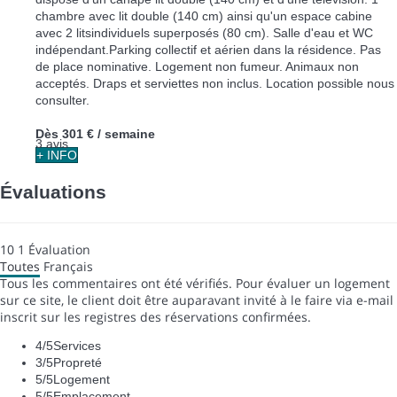
chambre avec lit double (140 cm) ainsi qu'un espace cabine
avec 2 litsindividuels superposés (80 cm). Salle d'eau et WC
indépendant.Parking collectif et aérien dans la résidence. Pas
de place nominative. Logement non fumeur. Animaux non
acceptés. Draps et serviettes non inclus. Location possible nous
consulter.
Dès
301 €
/ semaine
3 avis
+ INFO
Évaluations
10
1
Évaluation
Toutes
Français
Tous les commentaires ont été vérifiés. Pour évaluer un logement
sur ce site, le client doit être auparavant invité à le faire via e-mail
inscrit sur les registres des réservations confirmées.
4
/5
Services
3
/5
Propreté
5
/5
Logement
5
/5
Emplacement