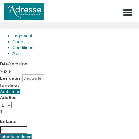
Men
Logement
Carte
Conditions
Avis
/semaine
Dès
308
€
Les dates
Les dates
Add dates
Adultes
1
Enfants
Introduire dates