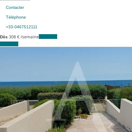
Contacter
Téléphone
+33-0467512111
308
€
/semaine
Les dates
Dès
Les dates