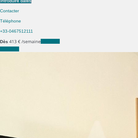
Introduire dates
Contacter
Téléphone
+33-0467512111
413
€
/semaine
Les dates
Dès
Les dates