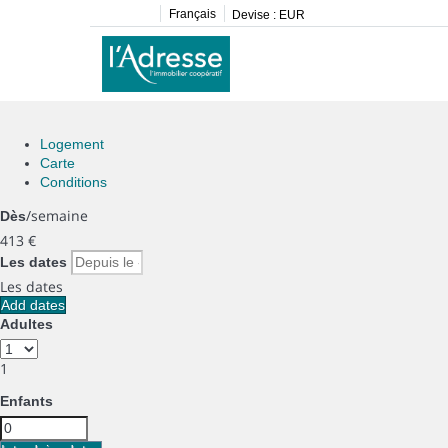
Français
Devise :
EUR
Logement
Carte
Conditions
/semaine
Dès
413
€
Les dates
Les dates
Add dates
Adultes
1
Enfants