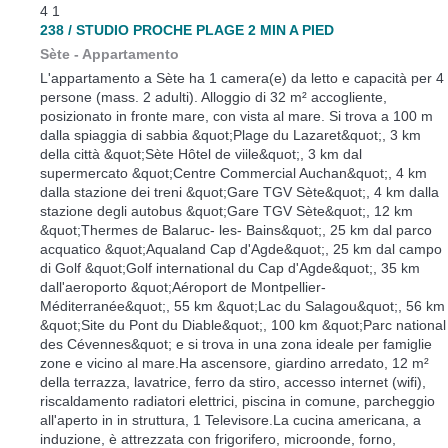
4
1
238 / STUDIO PROCHE PLAGE 2 MIN A PIED
Sète -
Appartamento
L'appartamento a Sète ha 1 camera(e) da letto e capacità per 4
persone (mass. 2 adulti). Alloggio di 32 m² accogliente,
posizionato in fronte mare, con vista al mare. Si trova a 100 m
dalla spiaggia di sabbia &quot;Plage du Lazaret&quot;, 3 km
della città &quot;Sète Hôtel de viile&quot;, 3 km dal
supermercato &quot;Centre Commercial Auchan&quot;, 4 km
dalla stazione dei treni &quot;Gare TGV Sète&quot;, 4 km dalla
stazione degli autobus &quot;Gare TGV Sète&quot;, 12 km
&quot;Thermes de Balaruc- les- Bains&quot;, 25 km dal parco
acquatico &quot;Aqualand Cap d'Agde&quot;, 25 km dal campo
di Golf &quot;Golf international du Cap d'Agde&quot;, 35 km
dall'aeroporto &quot;Aéroport de Montpellier-
Méditerranée&quot;, 55 km &quot;Lac du Salagou&quot;, 56 km
&quot;Site du Pont du Diable&quot;, 100 km &quot;Parc national
des Cévennes&quot; e si trova in una zona ideale per famiglie
zone e vicino al mare.Ha ascensore, giardino arredato, 12 m²
della terrazza, lavatrice, ferro da stiro, accesso internet (wifi),
riscaldamento radiatori elettrici, piscina in comune, parcheggio
all'aperto in in struttura, 1 Televisore.La cucina americana, a
induzione, è attrezzata con frigorifero, microonde, forno,