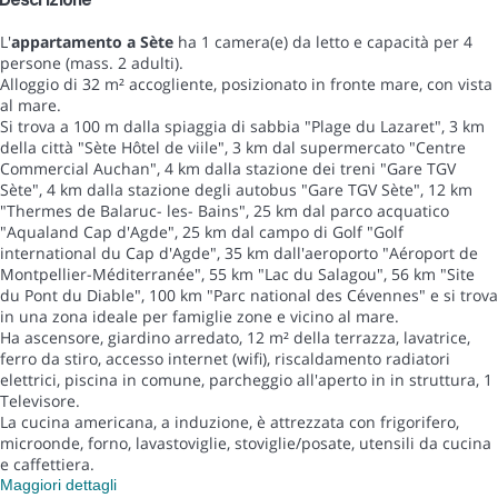
L'
appartamento a Sète
ha 1 camera(e) da letto e capacità per 4
persone (mass. 2 adulti).
Alloggio di 32 m² accogliente, posizionato in fronte mare, con vista
al mare.
Si trova a 100 m dalla spiaggia di sabbia "Plage du Lazaret", 3 km
della città "Sète Hôtel de viile", 3 km dal supermercato "Centre
Commercial Auchan", 4 km dalla stazione dei treni "Gare TGV
Sète", 4 km dalla stazione degli autobus "Gare TGV Sète", 12 km
"Thermes de Balaruc- les- Bains", 25 km dal parco acquatico
"Aqualand Cap d'Agde", 25 km dal campo di Golf "Golf
international du Cap d'Agde", 35 km dall'aeroporto "Aéroport de
Montpellier-Méditerranée", 55 km "Lac du Salagou", 56 km "Site
du Pont du Diable", 100 km "Parc national des Cévennes" e si trova
in una zona ideale per famiglie zone e vicino al mare.
Ha ascensore, giardino arredato, 12 m² della terrazza, lavatrice,
ferro da stiro, accesso internet (wifi), riscaldamento radiatori
elettrici, piscina in comune, parcheggio all'aperto in in struttura, 1
Televisore.
La cucina americana, a induzione, è attrezzata con frigorifero,
microonde, forno, lavastoviglie, stoviglie/posate, utensili da cucina
e caffettiera.
Maggiori dettagli