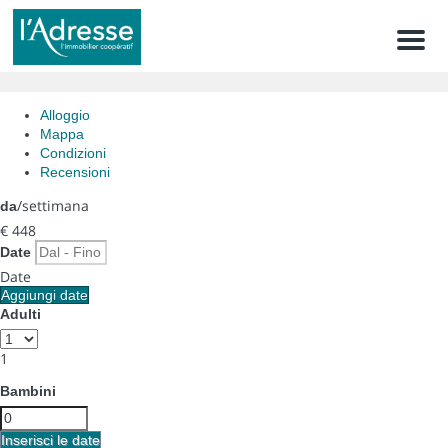
Men
Alloggio
Mappa
Condizioni
Recensioni
/settimana
da
€ 448
Date
Date
Aggiungi date
Adulti
1
Bambini
Inserisci le date