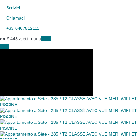
Scrivici
Chiamaci
+33-0467512111
€ 448
/settimana
Date
da
Date