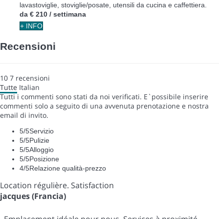
lavastoviglie, stoviglie/posate, utensili da cucina e caffettiera.
da
€ 210
/ settimana
+ INFO
Recensioni
10
7
recensioni
Tutte
Italian
Tutti i commenti sono stati da noi verificati. E`possibile inserire
commenti solo a seguito di una avvenuta prenotazione e nostra
email di invito.
5
/5
Servizio
5
/5
Pulizie
5
/5
Alloggio
5
/5
Posizione
4
/5
Relazione qualità-prezzo
Location régulière. Satisfaction
jacques (Francia)