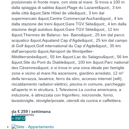
posizionato in fronte mare, con vista al mare. Si trova a 100 m
dalla spiaggia di sabbia &quot;Plage du Lazaret&quot;, 3 km
della città &quot;Sète Hôtel de viile&quot;, 3 km dal
supermercato &quot;Centre Commercial Auchan&quot;, 4 km
dalla stazione dei treni &quot;Gare TGV Sète&quot;, 4 km dalla
stazione degli autobus &quot;Gare TGV Sète&quot;, 12 km
&quot;Thermes de Balaruc- les- Bains&quot;, 25 km dal parco
acquatico &quot;Aqualand Cap d'Agde&quot;, 25 km dal campo
di Golf &quot;Golf international du Cap d'Agde&quot;, 35 km
dall'aeroporto &quot;Aéroport de Montpellier-
Méditerranée&quot;, 55 km &quot;Lac du Salagou&quot;, 56 km
&quot;Site du Pont du Diable&quot;, 100 km &quot;Parc national
des Cévennes&quot; e si trova in una zona ideale per famiglie
zone e vicino al mare.Ha ascensore, giardino arredato, 12 m²
della terrazza, lavatrice, ferro da stiro, accesso internet (wifi),
riscaldamento radiatori elettrici, piscina in comune, parcheggio
all'aperto in in struttura, 1 Televisore.La cucina americana, a
induzione, è attrezzata con frigorifero, microonde, forno,
lavastoviglie, stoviglie/posate, utensili da cucina e caffettiera.
da
€ 259
/ settimana
1 commento
+ INFO