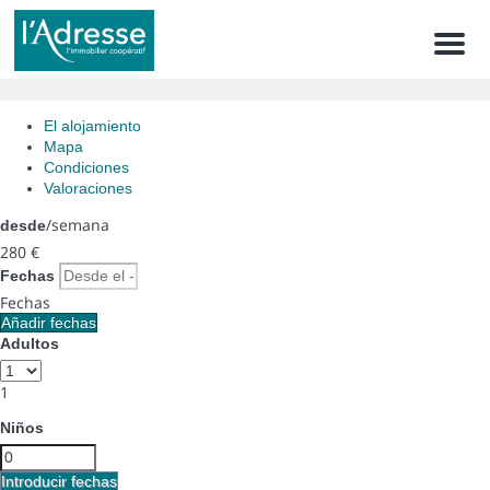
Men
El alojamiento
Mapa
Condiciones
Valoraciones
/semana
desde
280
€
Fechas
Fechas
Añadir fechas
Adultos
1
Niños
Introducir fechas