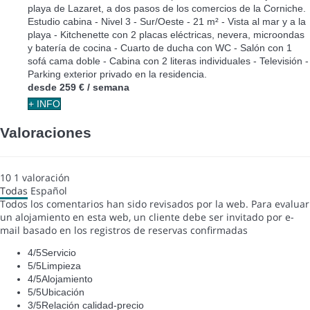
playa de Lazaret, a dos pasos de los comercios de la Corniche.
Estudio cabina - Nivel 3 - Sur/Oeste - 21 m² - Vista al mar y a la
playa - Kitchenette con 2 placas eléctricas, nevera, microondas
y batería de cocina - Cuarto de ducha con WC - Salón con 1
sofá cama doble - Cabina con 2 literas individuales - Televisión -
Parking exterior privado en la residencia.
desde
259 €
/ semana
+ INFO
Valoraciones
10
1
valoración
Todas
Español
Todos los comentarios han sido revisados por la web. Para evaluar
un alojamiento en esta web, un cliente debe ser invitado por e-
mail basado en los registros de reservas confirmadas
4
/5
Servicio
5
/5
Limpieza
4
/5
Alojamiento
5
/5
Ubicación
3
/5
Relación calidad-precio