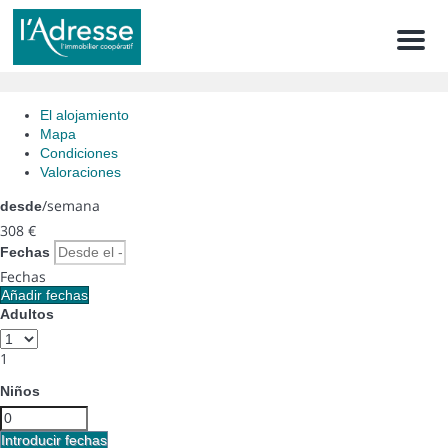
Men
El alojamiento
Mapa
Condiciones
Valoraciones
/semana
desde
308
€
Fechas
Fechas
Añadir fechas
Adultos
1
Niños
Introducir fechas