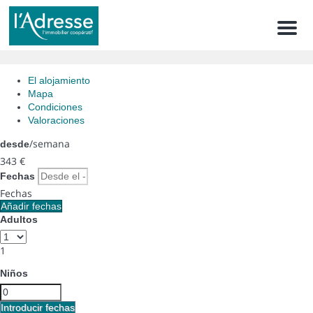
Men
El alojamiento
Mapa
Condiciones
Valoraciones
/semana
desde
343
€
Fechas
Fechas
Añadir fechas
Adultos
1
Niños
Introducir fechas