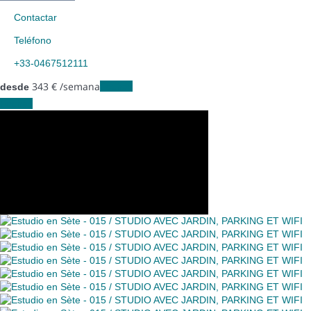
Contactar
Teléfono
+33-0467512111
343
€
/semana
Fechas
desde
Fechas