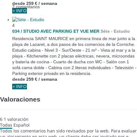
desde
259 €
/ semana
2 comentarios
+ INFO
4
034 / STUDIO AVEC PARKING ET VUE MER
Sète -
Estudio
Residencia SAINT MAURICE en primera línea de mar junto a la
playa de Lazaret, a dos pasos de los comercios de la Corniche.
Estudio cabina - Nivel 3 - Sur/Oeste - 21 m² - Vista al mar y a la
playa - Kitchenette con 2 placas eléctricas, nevera, microondas
y batería de cocina - Cuarto de ducha con WC - Salón con 1
sofá cama doble - Cabina con 2 literas individuales - Televisión -
Parking exterior privado en la residencia.
desde
259 €
/ semana
+ INFO
Valoraciones
6
1
valoración
Todas
Español
Todos los comentarios han sido revisados por la web. Para evaluar
un alojamiento en esta web, un cliente debe ser invitado por e-