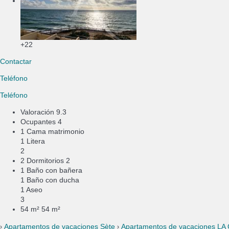
+22
Contactar
Teléfono
Teléfono
Valoración
9.3
Ocupantes
4
1 Cama matrimonio
1 Litera
2
2 Dormitorios
2
1 Baño con bañera
1 Baño con ducha
1 Aseo
3
54 m²
54 m²
›
›
Apartamentos de vacaciones Sète
Apartamentos de vacaciones L