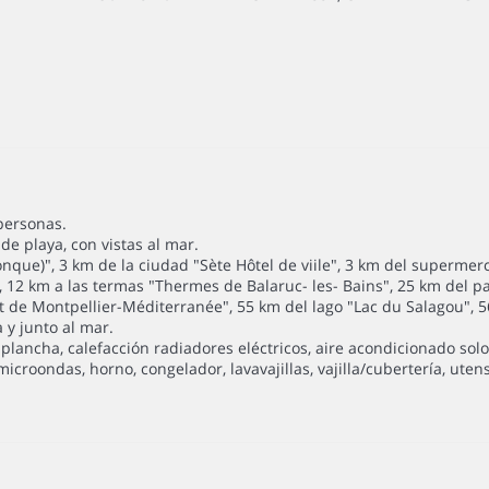
personas.
e playa, con vistas al mar.
onque)", 3 km de la ciudad "Sète Hôtel de viile", 3 km del superme
", 12 km a las termas "Thermes de Balaruc- les- Bains", 25 km del
t de Montpellier-Méditerranée", 55 km del lago "Lac du Salagou", 5
 y junto al mar.
plancha, calefacción radiadores eléctricos, aire acondicionado solo 
croondas, horno, congelador, lavavajillas, vajilla/cubertería, utens