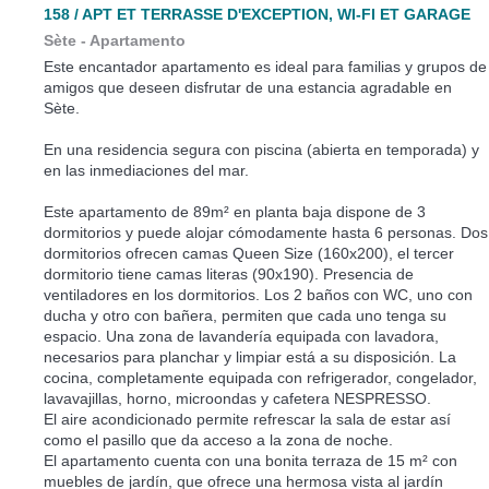
158 / APT ET TERRASSE D'EXCEPTION, WI-FI ET GARAGE
Sète -
Apartamento
Este encantador apartamento es ideal para familias y grupos de
amigos que deseen disfrutar de una estancia agradable en
Sète.
En una residencia segura con piscina (abierta en temporada) y
en las inmediaciones del mar.
Este apartamento de 89m² en planta baja dispone de 3
dormitorios y puede alojar cómodamente hasta 6 personas. Dos
dormitorios ofrecen camas Queen Size (160x200), el tercer
dormitorio tiene camas literas (90x190). Presencia de
ventiladores en los dormitorios. Los 2 baños con WC, uno con
ducha y otro con bañera, permiten que cada uno tenga su
espacio. Una zona de lavandería equipada con lavadora,
necesarios para planchar y limpiar está a su disposición. La
cocina, completamente equipada con refrigerador, congelador,
lavavajillas, horno, microondas y cafetera NESPRESSO.
El aire acondicionado permite refrescar la sala de estar así
como el pasillo que da acceso a la zona de noche.
El apartamento cuenta con una bonita terraza de 15 m² con
muebles de jardín, que ofrece una hermosa vista al jardín