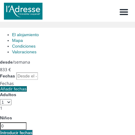
Men
El alojamiento
Mapa
Condiciones
Valoraciones
/semana
desde
833
€
Fechas
Fechas
Añadir fechas
Adultos
1
Niños
Introducir fechas