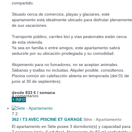
compartido.
Situado cerca de comercios, playas y glaciares, este
apartamento está idealmente ubicado para disfrutar plenamente
de sus vacaciones.
Transporte público, carriles bici y vías peatonales están cerca
de esta vivienda.
Ya sea en familia o entre amigos, este apartamento sabrá
seducirle por su ubicación privilegiada y su comodidad.
Alojamiento para no fumadores, no se aceptan animales.
Sábanas y toallas no incluidas. Alquiler posible, consúltenos.
Piscina común sin calefacción abierta en temporada (del 01 de
junio al 30 de septiembre).
desde
833 €
/ semana
4 comentarios
+ INFO
7
2
362 / T3 AVEC PISCINE ET GARAGE
Sète -
Apartamento
El apartamento en Sète posee 3 dormitorio(s) y capacidad para
7 personas (máx. 6 adultos). Alojamiento de 87 m² confortable y