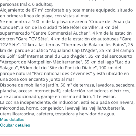
personas (máx. 6 adultos).
Alojamiento de 87 m² confortable y totalmente equipado, situado
en primera línea de playa, con vistas al mar.
Se encuentra a 100 m de la playa de arena "Crique de l'Anau (la
Conque)", 3 km de la ciudad "Sète Hôtel de Ville", 3 km del
supermercado "Centre Commercial Auchan", 4 km de la estación
de tren "Gare TGV Sète", 4 km de la estación de autobuses "Gare
TGV Sète", 12 km a las termas "Thermes de Balaruc-les-Bains", 25
km del parque acuático "Aqualand Cap D'Agde", 25 km del campo
de Golf "Golf International du Cap d'Agde", 35 km del aeropuerto
"Aéroport de Montpellier-Méditerranée", 55 km del lago "Lac du
Salagou", 56 km del rio "Site du Pont du Diable", 100 km del
parque natural "Parc national des Cévennes" y está ubicado en
una zona con encanto y junto al mar.
Dispone de mobiliario jardín, 56 m² de terraza, lavadora, secadora,
plancha, acceso internet (wifi), calefacción radiadores eléctricos,
aire acondicionado, garaje en mismo edificio, 1 Televisor.
La cocina independiente, de inducción, está equipada con nevera,
microondas, horno, congelador, lavavajillas, vajilla/cubertería,
utensilios/cocina, cafetera, tostadora y hervidor de agua.
Más detalles
Ocultar detalles