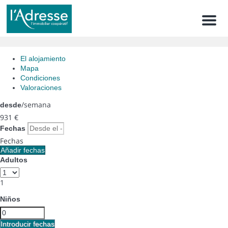
Men
El alojamiento
Mapa
Condiciones
Valoraciones
/semana
desde
931
€
Fechas
Fechas
Añadir fechas
Adultos
1
Niños
Introducir fechas