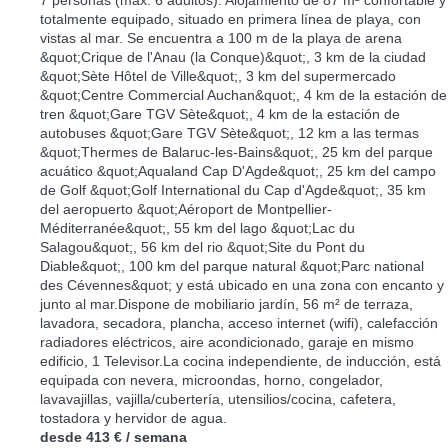
totalmente equipado, situado en primera línea de playa, con
vistas al mar. Se encuentra a 100 m de la playa de arena
&quot;Crique de l'Anau (la Conque)&quot;, 3 km de la ciudad
&quot;Sète Hôtel de Ville&quot;, 3 km del supermercado
&quot;Centre Commercial Auchan&quot;, 4 km de la estación de
tren &quot;Gare TGV Sète&quot;, 4 km de la estación de
autobuses &quot;Gare TGV Sète&quot;, 12 km a las termas
&quot;Thermes de Balaruc-les-Bains&quot;, 25 km del parque
acuático &quot;Aqualand Cap D'Agde&quot;, 25 km del campo
de Golf &quot;Golf International du Cap d'Agde&quot;, 35 km
del aeropuerto &quot;Aéroport de Montpellier-
Méditerranée&quot;, 55 km del lago &quot;Lac du
Salagou&quot;, 56 km del rio &quot;Site du Pont du
Diable&quot;, 100 km del parque natural &quot;Parc national
des Cévennes&quot; y está ubicado en una zona con encanto y
junto al mar.Dispone de mobiliario jardín, 56 m² de terraza,
lavadora, secadora, plancha, acceso internet (wifi), calefacción
radiadores eléctricos, aire acondicionado, garaje en mismo
edificio, 1 Televisor.La cocina independiente, de inducción, está
equipada con nevera, microondas, horno, congelador,
lavavajillas, vajilla/cubertería, utensilios/cocina, cafetera,
tostadora y hervidor de agua.
desde
413 €
/ semana