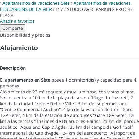
›
›
Apartamentos de vacaciones Sète
Apartamentos de vacaciones
› 157 / STUDIO AVEC PARKING PROCHE
LES JARDINS DE LA MER
PLAGE
Añadir a favoritos
Comparte
Disponibilidad y precios
Alojamiento
Descripción
El
apartamento en Sète
posee 1 dormitorio(s) y capacidad para 4
personas.
Alojamiento de 23 m² coqueto y muy luminoso, con vistas al mar.
Se encuentra a 100 m de la playa de arena "Plage du Lazaret", 2
km de la ciudad "Sète Hôtel de Ville", 3 km del supermercado
"Centre Commercial Auchan", 4 km de la estación de tren "Gare
TGV Sète", 4 km de la estación de autobuses "Gare TGV Sète", 12
km a las termas "Thermes de Balaruc-les-Bains", 25 km del parque
acuático "Aqualand Cap D'Agde", 25 km del campo de Golf "Golf
International du Cap d'Agde", 34 km del aeropuerto "Aéroport de
Montpellier-Méditerranée", 55 km del lago "Lac du Salagou", 56