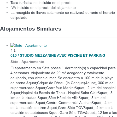
Tasa turística no incluida en el precio.
IVA incluido en el precio del alojamiento
La recogida de llaves solamente se realizará durante el horario
estipulado.
Alojamientos Similares
4
1
010 / STUDIO MEZZANINE AVEC PISCINE ET PARKING
Sète -
Apartamento
El apartamento en Sète posee 1 dormitorio(s) y capacidad para
4 personas. Alojamiento de 29 m² acogedor y totalmente
equipado, con vistas al mar. Se encuentra a 100 m de la playa
de arena &quot;Crique de l'Anau (la Conque)&quot;, 300 m del
supermercado &quot;Carrefour Market&quot;, 2 km del hospital
&quot;Hopital du Bassin de Thau - Hopital Saint Clair&quot;, 3
km de la ciudad &quot;Sète Hôtel de Ville&quot;, 3 km del
supermercado &quot;Centre Commercial Auchan&quot;, 4 km
de la estación de tren &quot;Gare Sète TGV&quot;, 4 km de la
estación de autobuses &quot;Gare Sète TGV&quot;, 12 km a las