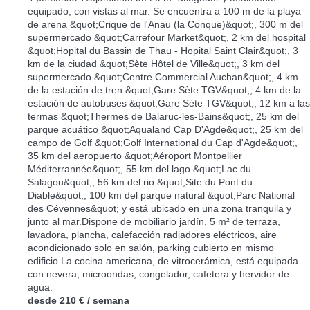
equipado, con vistas al mar. Se encuentra a 100 m de la playa
de arena &quot;Crique de l'Anau (la Conque)&quot;, 300 m del
supermercado &quot;Carrefour Market&quot;, 2 km del hospital
&quot;Hopital du Bassin de Thau - Hopital Saint Clair&quot;, 3
km de la ciudad &quot;Sète Hôtel de Ville&quot;, 3 km del
supermercado &quot;Centre Commercial Auchan&quot;, 4 km
de la estación de tren &quot;Gare Sète TGV&quot;, 4 km de la
estación de autobuses &quot;Gare Sète TGV&quot;, 12 km a las
termas &quot;Thermes de Balaruc-les-Bains&quot;, 25 km del
parque acuático &quot;Aqualand Cap D'Agde&quot;, 25 km del
campo de Golf &quot;Golf International du Cap d'Agde&quot;,
35 km del aeropuerto &quot;Aéroport Montpellier
Méditerrannée&quot;, 55 km del lago &quot;Lac du
Salagou&quot;, 56 km del rio &quot;Site du Pont du
Diable&quot;, 100 km del parque natural &quot;Parc National
des Cévennes&quot; y está ubicado en una zona tranquila y
junto al mar.Dispone de mobiliario jardín, 5 m² de terraza,
lavadora, plancha, calefacción radiadores eléctricos, aire
acondicionado solo en salón, parking cubierto en mismo
edificio.La cocina americana, de vitrocerámica, está equipada
con nevera, microondas, congelador, cafetera y hervidor de
agua.
desde
210 €
/ semana