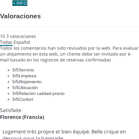
+ INFO
Valoraciones
10
3
valoraciones
Todas
Español
Todos los comentarios han sido revisados por la web. Para evaluar
un alojamiento en esta web, un cliente debe ser invitado por e-
mail basado en los registros de reservas confirmadas
5
/5
Servicio
5
/5
Limpieza
5
/5
Alojamiento
5
/5
Ubicación
5
/5
Relación calidad-precio
5
/5
Confort
Satisfaite
Florence (Francia)
Logement très propre et bien équipé. Belle crique en
dessous pour la baignade.