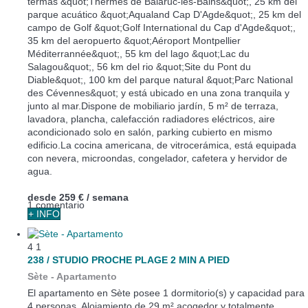
termas &quot;Thermes de Balaruc-les-Bains&quot;, 25 km del
parque acuático &quot;Aqualand Cap D'Agde&quot;, 25 km del
campo de Golf &quot;Golf International du Cap d'Agde&quot;,
35 km del aeropuerto &quot;Aéroport Montpellier
Méditerrannée&quot;, 55 km del lago &quot;Lac du
Salagou&quot;, 56 km del rio &quot;Site du Pont du
Diable&quot;, 100 km del parque natural &quot;Parc National
des Cévennes&quot; y está ubicado en una zona tranquila y
junto al mar.Dispone de mobiliario jardín, 5 m² de terraza,
lavadora, plancha, calefacción radiadores eléctricos, aire
acondicionado solo en salón, parking cubierto en mismo
edificio.La cocina americana, de vitrocerámica, está equipada
con nevera, microondas, congelador, cafetera y hervidor de
agua.
desde
259 €
/ semana
1 comentario
+ INFO
4
1
238 / STUDIO PROCHE PLAGE 2 MIN A PIED
Sète -
Apartamento
El apartamento en Sète posee 1 dormitorio(s) y capacidad para
4 personas. Alojamiento de 29 m² acogedor y totalmente