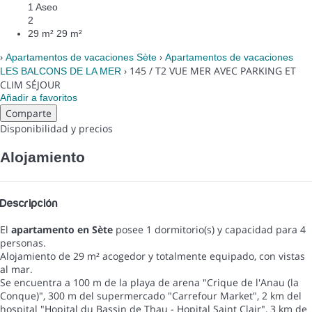
1 Aseo
2
29 m²
29 m²
›
›
Apartamentos de vacaciones Sète
Apartamentos de vacaciones
› 145 / T2 VUE MER AVEC PARKING ET
LES BALCONS DE LA MER
CLIM SÉJOUR
Añadir a favoritos
Comparte
Disponibilidad y precios
Alojamiento
Descripción
El
apartamento en Sète
posee 1 dormitorio(s) y capacidad para 4
personas.
Alojamiento de 29 m² acogedor y totalmente equipado, con vistas
al mar.
Se encuentra a 100 m de la playa de arena "Crique de l'Anau (la
Conque)", 300 m del supermercado "Carrefour Market", 2 km del
hospital "Hopital du Bassin de Thau - Hopital Saint Clair", 3 km de