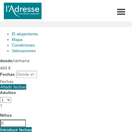
Men
El alojamiento
Mapa
Condiciones
Valoraciones
/semana
desde
469
€
Fechas
Fechas
Añadir fechas
Adultos
1
Niños
Introducir fechas