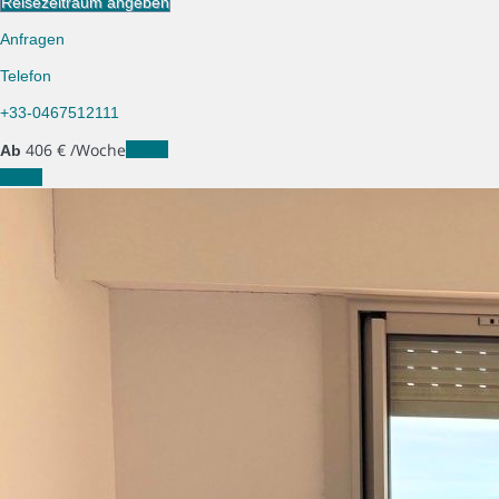
Reisezeitraum angeben
Anfragen
Telefon
+33-0467512111
406
€
/Woche
Daten
Ab
Daten