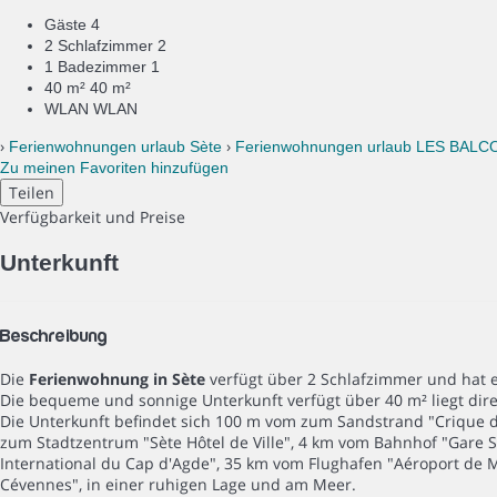
Gäste
4
2 Schlafzimmer
2
1 Badezimmer
1
40 m²
40 m²
WLAN
WLAN
›
›
Ferienwohnungen urlaub Sète
Ferienwohnungen urlaub LES BAL
Zu meinen Favoriten hinzufügen
Teilen
Verfügbarkeit und Preise
Unterkunft
Beschreibung
Die
Ferienwohnung in Sète
verfügt über 2 Schlafzimmer und hat ei
Die bequeme und sonnige Unterkunft verfügt über 40 m² liegt dire
Die Unterkunft befindet sich 100 m vom zum Sandstrand "Crique de
zum Stadtzentrum "Sète Hôtel de Ville", 4 km vom Bahnhof "Gare 
International du Cap d'Agde", 35 km vom Flughafen "Aéroport de M
Cévennes", in einer ruhigen Lage und am Meer.