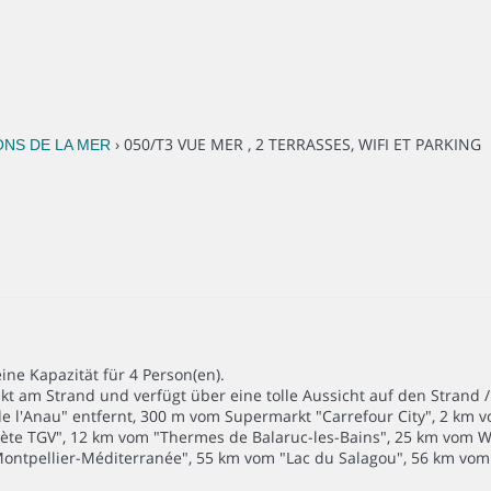
› 050/T3 VUE MER , 2 TERRASSES, WIFI ET PARKING
CONS DE LA MER
ne Kapazität für 4 Person(en).
kt am Strand und verfügt über eine tolle Aussicht auf den Strand 
 l'Anau" entfernt, 300 m vom Supermarkt "Carrefour City", 2 km vo
Sète TGV", 12 km vom "Thermes de Balaruc-les-Bains", 25 km vom W
ontpellier-Méditerranée", 55 km vom "Lac du Salagou", 56 km vom 